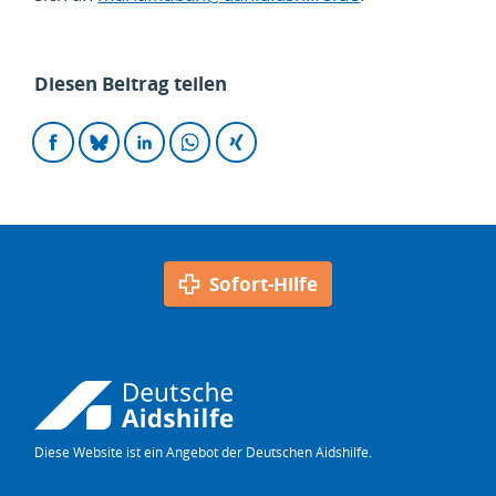
Diesen Beitrag teilen
Auf
Auf
Auf
Auf
Auf
Facebook
Bluesky
LinkedIn
WhatsApp
Xing
teilen
teilen
teilen
teilen
teilen
Sofort-Hilfe
Diese Website ist ein Angebot der Deutschen Aidshilfe.